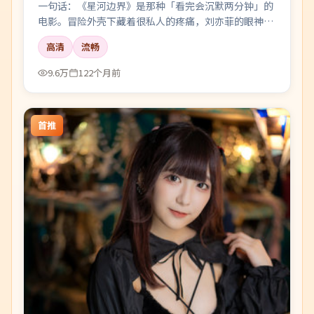
一句话：《星河边界》是那种「看完会沉默两分钟」的
电影。冒险外壳下藏着很私人的疼痛，刘亦菲的眼神戏
尤其要命。
高清
流畅
9.6万
122个月前
首推