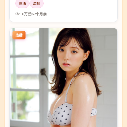
高清
流畅
9.6万
62个月前
热播