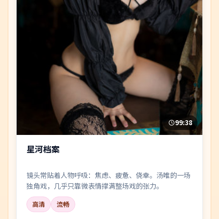
99:38
星河档案
镜头常贴着人物呼吸：焦虑、疲惫、侥幸。汤唯的一场
独角戏，几乎只靠微表情撑满整场戏的张力。
高清
流畅