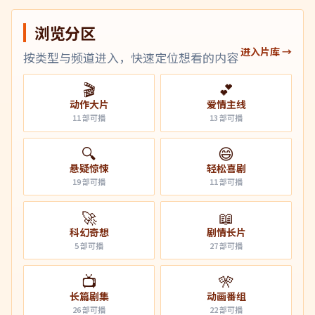
浏览分区
进入片库 →
按类型与频道进入，快速定位想看的内容
🎬
💕
动作大片
爱情主线
11
部可播
13
部可播
🔍
😄
悬疑惊悚
轻松喜剧
19
部可播
11
部可播
🚀
📖
科幻奇想
剧情长片
5
部可播
27
部可播
📺
🎌
长篇剧集
动画番组
26
部可播
22
部可播