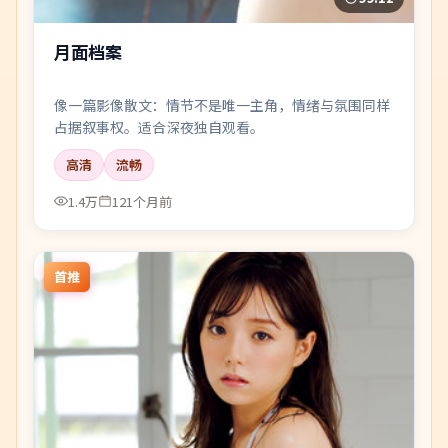
月面档案
像一篇影像散文：情节不是唯一主角，情绪与氛围同样
占据叙事权。适合深夜独自观看。
高清
流畅
1.4万
121个月前
首推