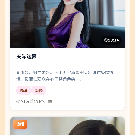
99:34
天际边界
画面冷、对白更冷。它用近乎新闻的克制讲述极端情
境，反而让观众在心里替角色尖叫。
高清
流畅
9.1万
134个月前
热播