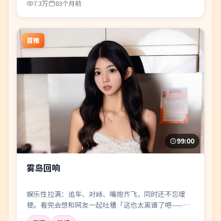
7.3万
83个月前
首推
99:00
雾岛回响
娱乐性拉满：追车、对峙、嘴炮齐飞，同时还不忘埋
梗。看完会想和网友一起吐槽「这也太离谱了吧——但
好爽」。