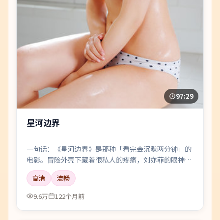
97:29
星河边界
一句话：《星河边界》是那种「看完会沉默两分钟」的
电影。冒险外壳下藏着很私人的疼痛，刘亦菲的眼神戏
尤其要命。
高清
流畅
9.6万
122个月前