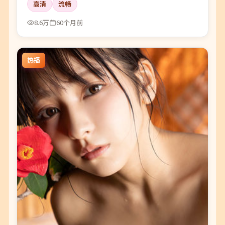
高清
流畅
的回声。
8.6万
60个月前
热播