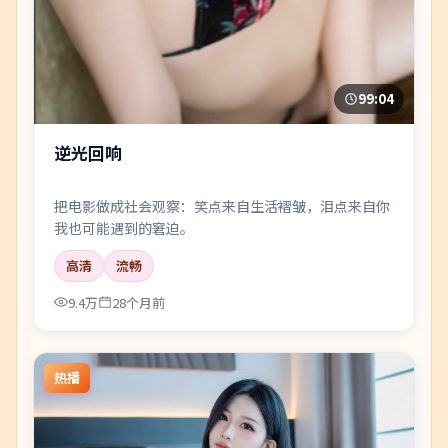
99:04
逆光回响
把电影做成社会观察：笑点来自生活褶皱，泪点来自你
我也可能遇到的窘迫。
高清
流畅
9.4万
28个月前
热播