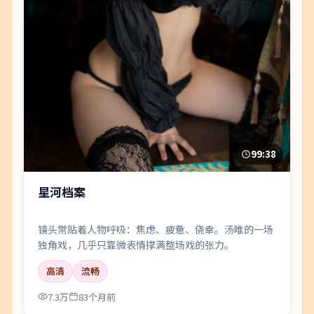
99:38
星河档案
镜头常贴着人物呼吸：焦虑、疲惫、侥幸。汤唯的一场
独角戏，几乎只靠微表情撑满整场戏的张力。
高清
流畅
7.3万
83个月前