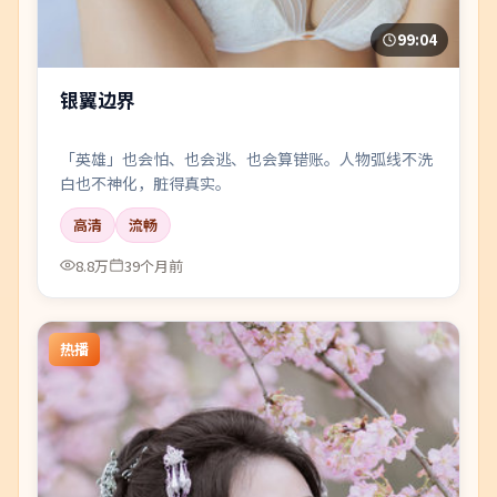
99:04
银翼边界
「英雄」也会怕、也会逃、也会算错账。人物弧线不洗
白也不神化，脏得真实。
高清
流畅
8.8万
39个月前
热播