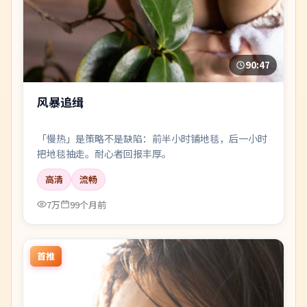
90:47
风暴追缉
「慢热」是策略不是缺陷：前半小时铺地毯，后一小时
把地毯抽走。耐心者回报丰厚。
高清
流畅
7万
99个月前
首推