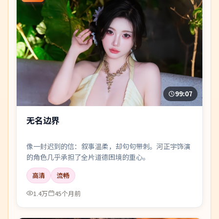
99:07
无名边界
像一封迟到的信：叙事温柔，却句句带刺。河正宇饰演
的角色几乎承担了全片道德困境的重心。
高清
流畅
1.4万
45个月前