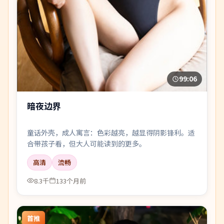
99:06
暗夜边界
童话外壳，成人寓言：色彩越亮，越显得阴影锋利。适
合带孩子看，但大人可能读到的更多。
高清
流畅
8.3千
133个月前
首推