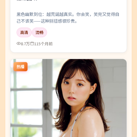
黑色幽默到位：越荒诞越真实。你会笑，笑完又觉得自
己不该笑——这种别扭感很珍贵。
高清
流畅
8.7万
115个月前
热播