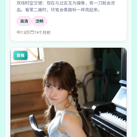
双线时空交错：现在与过去互为镜像，剪一刀就会流
血。看第二遍时，伏笔会像路标一样亮起来。
高清
流畅
7.8万
74个月前
首推