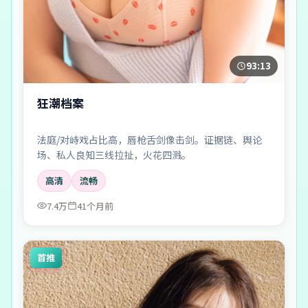
93:13
狂潮档案
法庭/对峙戏占比高，唇枪舌剑像击剑。证据链、舆论
场、私人良知三线拉扯，火花四溅。
高清
流畅
7.4万
41个月前
首推