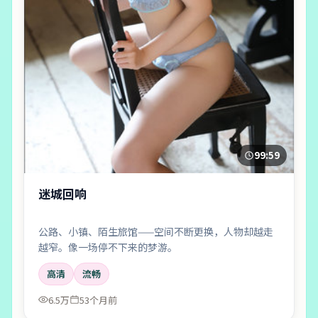
99:59
迷城回响
公路、小镇、陌生旅馆——空间不断更换，人物却越走
越窄。像一场停不下来的梦游。
高清
流畅
6.5万
53个月前