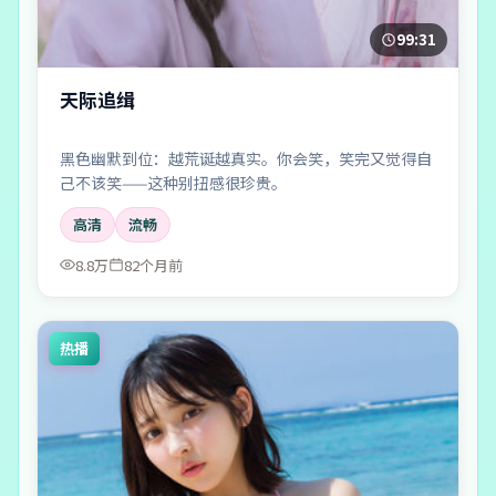
99:31
天际追缉
黑色幽默到位：越荒诞越真实。你会笑，笑完又觉得自
己不该笑——这种别扭感很珍贵。
高清
流畅
8.8万
82个月前
热播