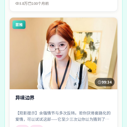
3.8万
100个月前
首推
99:34
异境边界
【观影提示】含强情节与多次反转。若你厌倦套路化的
爱情，可以试试这部——它至少三次让你以为猜到了真
相。