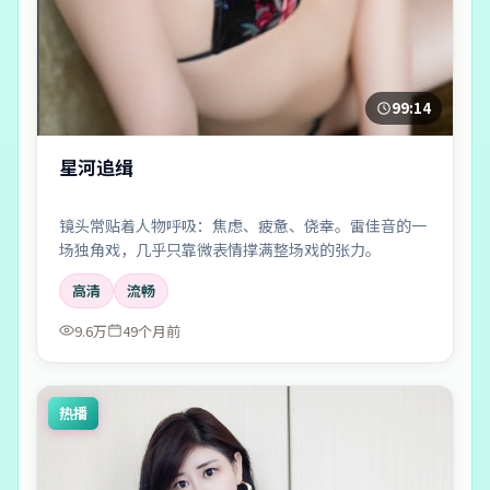
99:14
星河追缉
镜头常贴着人物呼吸：焦虑、疲惫、侥幸。雷佳音的一
场独角戏，几乎只靠微表情撑满整场戏的张力。
高清
流畅
9.6万
49个月前
热播