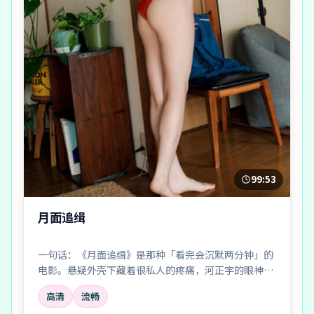
99:53
月面追缉
一句话：《月面追缉》是那种「看完会沉默两分钟」的
电影。悬疑外壳下藏着很私人的疼痛，河正宇的眼神戏
尤其要命。
高清
流畅