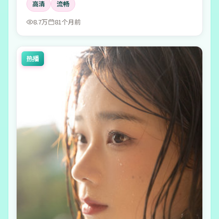
高清
流畅
的回声。
8.7万
81个月前
热播