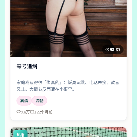
98:37
零号追缉
家庭戏写得很「像真的」：饭桌沉默、电话未接、欲言
又止。大情节反而藏在小事里。
高清
流畅
9.8万
122个月前
热播