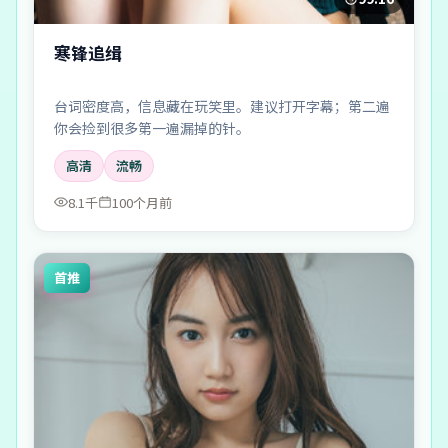
寒锋追缉
台词密度高，信息藏在玩笑里。建议打开字幕；第二遍
你会捡到很多第一遍漏掉的针。
高清
流畅
8.1千
100个月前
首推