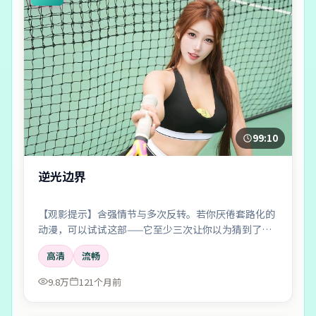
99:10
逆光边界
【观影提示】含强情节与多次反转。若你厌倦套路化的
动漫，可以试试这部——它至少三次让你以为猜到了真
相。
高清
流畅
9.8万
121个月前