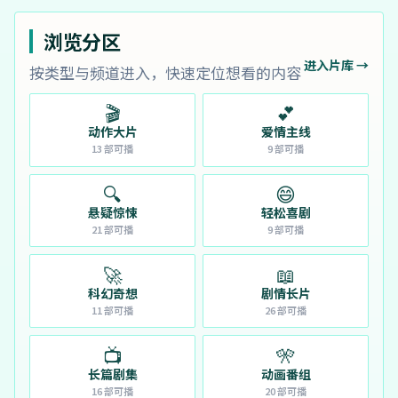
浏览分区
进入片库 →
按类型与频道进入，快速定位想看的内容
🎬
💕
动作大片
爱情主线
13
部可播
9
部可播
🔍
😄
悬疑惊悚
轻松喜剧
21
部可播
9
部可播
🚀
📖
科幻奇想
剧情长片
11
部可播
26
部可播
📺
🎌
长篇剧集
动画番组
16
部可播
20
部可播